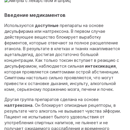
Введение медикаментов
Используются
доступные
препараты на основе
дисульфирама или налтрексона. В первом случае
действующее вещество блокирует выработку
ферментов, которые отвечают за полное расщепление
этанола. В результате в клетках и тканях накапливается
ацетальдегид, достигая достаточно большой
концентрации. Как только токсин вступает в реакцию с
дисульфирамом, наблюдается сильная
интоксикация
,
которая проявляется симптомами острой абстиненции.
Симптомы настолько сильно проявляются, что могут
привести к остановке дыхания, инсульту, алкогольной
коме, серьезному поражению мозга, печени и почек.
Другая группа препаратов сделана на основе
налтрексона
. Он блокирует опиоидные рецепторы, в
результате чего алкоголь не вызывает чувства эйфории.
Пациент не испытывает былого удовольствия от
употребления спиртных напитков, не пьянеет и не
получает ожидаемого расслабления и временного