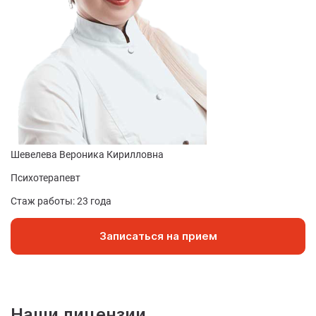
Шевелева Вероника Кирилловна
Ф
Психотерапевт
Ко
Стаж работы: 23 года
Ст
Записаться на прием
Наши лицензии