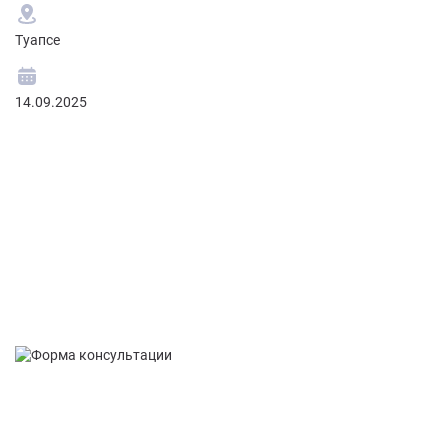
Ч
Туапсе
Ту
14.09.2025
06
Бесплатные группы для
родственников