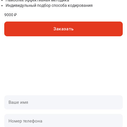
Наиболее эффективная методика
Индивидульный подбор способа кодирования
9000 ₽
Заказать
Приедем в течении одного часа
У нас оборудованные специализированные авто,
которые дают нам скорость и преимущества