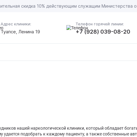
ительная скидка 10% действующим служащим Министерства 
Адрес клиники:
Телефон горячей линии:
+7 (928) 039-08-20
Туапсе, Ленина 19
 из запоя в стационаре
ьница от запоя
ие женского алкоголизма
ый вывод из запоя
ие пивного алкоголизма
ние торпедо
ьница от похмелья
ие алкоголизма в стационаре
ование по методу Довженко
ексное лечение зависимости
удников нашей наркологической клиники, который обладает бога
мный вывод из запоя
сикация алкоголиков
ование от алкоголизма на дому
е ломки
литационный центр
у удается подобрать к каждому пациенту, а также собственные ав