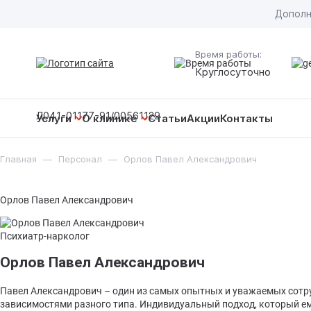
Дополн
Время работы:
Круглосуточно
Л041-01177-91/00561129
Услуги
О клинике
Статьи
Акции
Контакты
Главная
—
Персонал
—
Орлов Павел Александрович
Вывод из запоя
Персонал
Вывод
Лечение алкоголизма
Цены
Орлов Павел Александрович
Капел
Лечен
Кодирование от алкоголизма
Лицензии
Срочн
Лечен
Вшива
Психиатр-нарколог
Наркологическая помощь
Галерея
Орлов Павел Александрович
Капел
Лечен
Кодир
Компл
Реабилитация
Отзывы
Павел Александрович – один из самых опытных и уважаемых сотр
Анони
Деток
Кодир
Сняти
Реаби
зависимостями разного типа. Индивидуальный подход, который ем