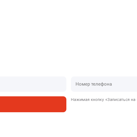
и одного часа
ованные авто, которые дают нам скоро
Нажимая кнопку «Записаться на