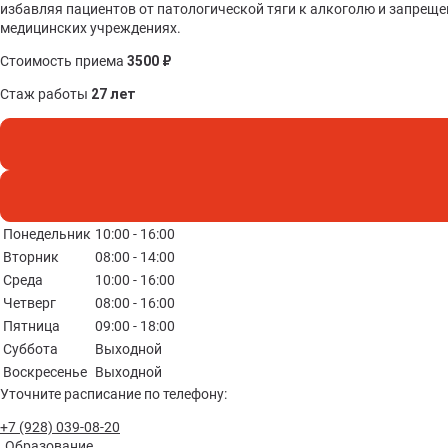
Перевозка
Частые вопросы
избавляя пациентов от патологической тяги к алкоголю и запреще
Вывод
Медик
Нарко
Реаби
Перев
медицинских учреждениях.
Стоимость приема
3500 ₽
Кодир
Нарко
Реаби
Между
Стаж работы
27 лет
Кодир
Кодир
Реаби
Перев
Двойн
Деток
Реаби
Перев
Кодир
Нарко
Понедельник
10:00 - 16:00
Кодир
УБОД
Вторник
08:00 - 14:00
Среда
10:00 - 16:00
Кодир
Лечен
Четверг
08:00 - 16:00
Пятница
09:00 - 18:00
Лечен
Суббота
Выходной
учет
Воскресенье
Выходной
Уточните расписание по телефону:
Прину
+7 (928) 039-08-20
нарко
Образование