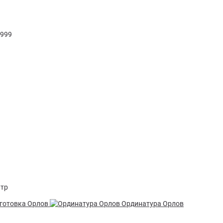
льтация нарколога
1999
дительное лечение наркомании
ие наркозависимости от солей
атр
готовка Орлов
Ординатура Орлов