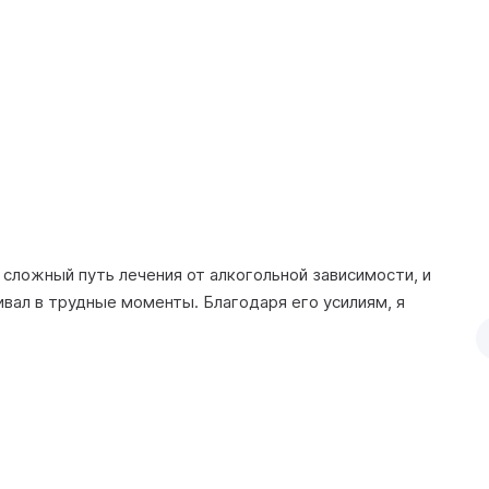
Алиса М
сложный путь лечения от алкогольной зависимости, и
Мы обр
вал в трудные моменты. Благодаря его усилиям, я
сделал
чист, 
Читать
Туапсе
27.11.2